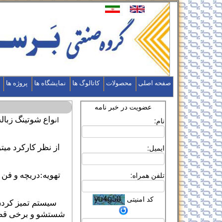
صفحه اصلی
محصولات
کاتالوگ ها
نمایشگاه ها
پروژه ها
عضویت در خبر نامه
واع شوتینگ زبال
نام:
ان
ایمیل:
از نظر کارکرد میت
تلفن همراه:
تهویه:دریچه و فن
کد امنیتی
سیستم تمیز کردن
شستشو و برخی قطعا