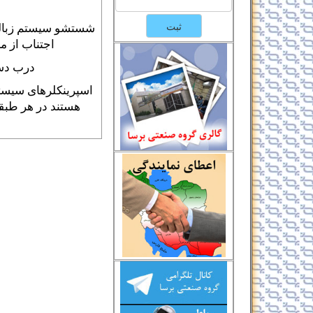
شستشو سیستم زباله 
اجتناب از 
درب دست
اسپرینکلرهای سیست
هستند در هر طبق