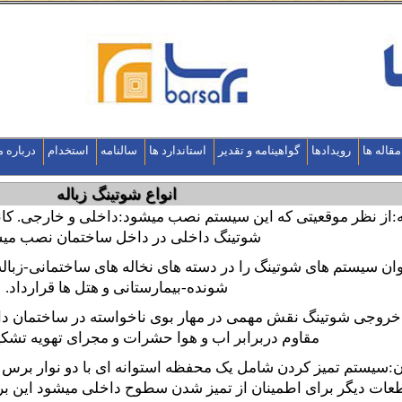
مقاله ها
رویدادها
گواهینامه و تقدیر
استاندارد ها
سالنامه
استخدام
درباره م
انواع شوتینگ زباله
ه:از نظر موقعیتی که این سیستم نصب میشود:داخلی و خارجی. کان
شوتینگ داخلی در داخل ساختمان نصب میش
وان سیستم های شوتینگ را در دسته های نخاله های ساختمانی-زباله 
شونده-بیمارستانی و هتل ها قرارداد.
 خروجی شوتینگ نقش مهمی در مهار بوی ناخواسته در ساختمان دار
مقاوم دربرابر اب و هوا حشرات و مجرای تهویه تش
:سیستم تمیز کردن شامل یک محفظه استوانه ای با دو نوار برس ی
ت دیگر برای اطمینان از تمیز شدن سطوح داخلی میشود این بر