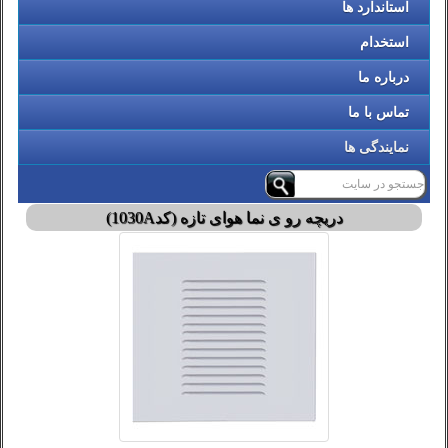
استاندارد ها
استخدام
درباره ما
تماس با ما
نمایندگی ها
دریچه رو ی نما هوای تازه (کد1030A)