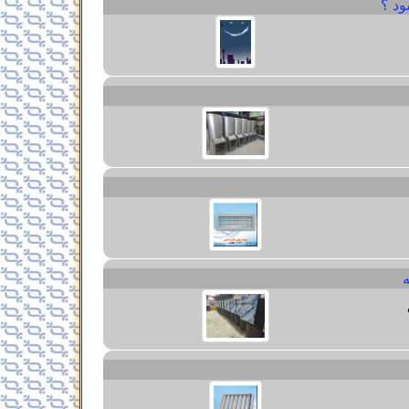
ود ؟
ه