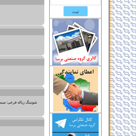
شوتینگ زباله فرعی: سیس