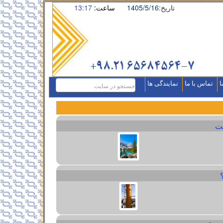
تاریخ:
1405/5/16
ساعت:
13:17
ا
تماس با ما
نمایندگی ها
ت